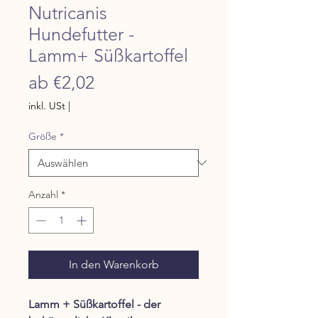
Nutricanis
Hundefutter -
Lamm+ Süßkartoffel
Sale-Preis
ab
€2,02
inkl. USt
|
Größe
*
Anzahl
*
In den Warenkorb
Lamm + Süßkartoffel - der