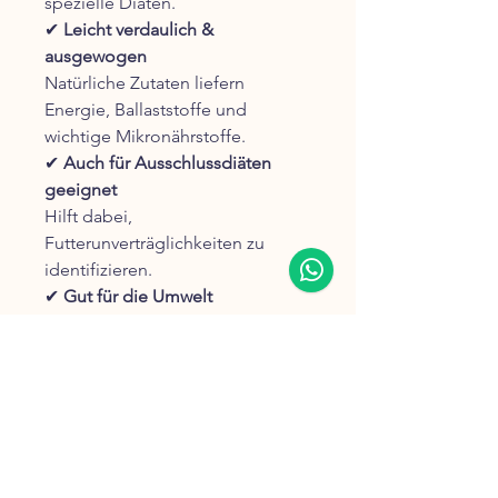
spezielle Diäten.
✔
Leicht verdaulich &
ausgewogen
Natürliche Zutaten liefern
Energie, Ballaststoffe und
wichtige Mikronährstoffe.
✔
Auch für Ausschlussdiäten
geeignet
Hilft dabei,
Futterunverträglichkeiten zu
identifizieren.
✔
Gut für die Umwelt
deutlich geringerer CO₂-Ausstoß,
weniger Wasserverbrauch,
weniger Ressourcenbedarf
Zusammensetzung & Analytische
Bestandteile