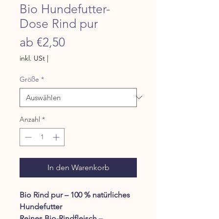
Bio Hundefutter-
Dose Rind pur
Sale-Preis
ab
€2,50
inkl. USt
|
Größe
*
Anzahl
*
In den Warenkorb
Bio Rind pur – 100 % natürliches
Hundefutter
Reines Bio-Rindfleisch –