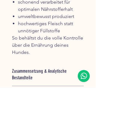
schonend verarbeitet für
optimalen Nährstofferhalt
umweltbewusst produziert
hochwertiges Fleisch statt
unnötiger Füllstoffe
So behältst du die volle Kontrolle
über die Ernährung deines
Hundes.
Zusammensetzung & Analytische
Bestandteile
Bio-Rind (65% Muskelfleisch, 25%
Fütterungsempfehlung
Herz, 10% Lunge)
Rohprotein
7,6
%
Dieses Produkt ist
kein
Alleinfuttermittel
, sondern ein
reines
Rohfett
3,7
%
Fleischprodukt (Ergänzungsfutter)
.
👉 Das bedeutet:
Rohfaser
0,5
%
Damit dein Hund optimal versorgt ist,