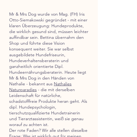
Mr & Mrs Dog wurde von Mag. (FH) Iris
Otto-Siemakowski gegründet - mit einer
klaren Überzeugung: Hundeprodukte,
die wirklich gesund sind, müssen leichter
auffindbar sein. Bettina übernahm den
Shop und führte diese Vision
konsequent weiter. Sie war selbst
ausgebildete Hundefriseurin,
Hundeverhaltensberaterin und
ganzheitlich orientierte Dipl.
Hundeernährungsberaterin. Heute liegt
Mr & Mrs Dog in den Händen von
Nathalie - bekannt aus
Nathalies
Naturparadies
- die mit derselben
Leidenschaft für natürliche,
schadstofffreie Produkte heran geht. Als
dipl. Hundepsychologin,
tierschutzqualifizierte Hundetrainerin
und Tierarztassistentin, weiß sie genau
worauf zu achten ist.
Der rote Faden? Wir alle stellen dieselbe
Frage: Was ist wirklich gut für meinen