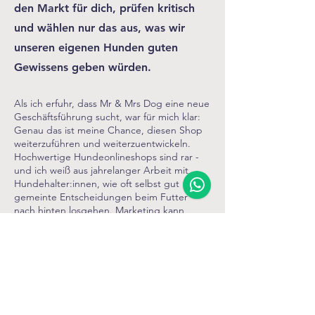
den Markt für dich, prüfen kritisch
und wählen nur das aus, was wir
unseren eigenen Hunden guten
Gewissens geben würden.
Als ich erfuhr, dass Mr & Mrs Dog eine neue
Geschäftsführung sucht, war für mich klar:
Genau das ist meine Chance, diesen Shop
weiterzuführen und weiterzuentwickeln.
Hochwertige Hundeonlineshops sind rar -
und ich weiß aus jahrelanger Arbeit mit
Hundehalter:innen, wie oft selbst gut
gemeinte Entscheidungen beim Futter
nach hinten losgehen. Marketing kann
täuschen. Inhaltsstoffe nicht.
Natürlich reagiert jedes Tier individuell, das
weiß ich aus Erfahrung. Aber meine
Überzeugung ist: Hochwertige Inhaltsstoffe
sind die Grundlage für ein gesundes, fittes
und glückliches Hundeleben. Genau das
wollen wir alle für unsere Vierbeiner und