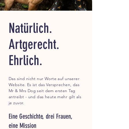
Natürlich.
Artgerecht.
Ehrlich.
Das sind nicht nur Worte auf unserer
Website. Es ist das Versprechen, das
Mr & Mrs Dog seit dem ersten Tag
antreibt - und das heute mehr gilt als
je zuvor.
Eine Geschichte, drei Frauen,
eine Mission