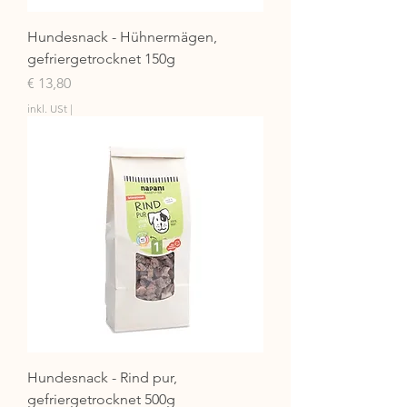
Hundesnack - Hühnermägen,
gefriergetrocknet 150g
Preis
€ 13,80
inkl. USt
|
Hundesnack - Rind pur,
gefriergetrocknet 500g