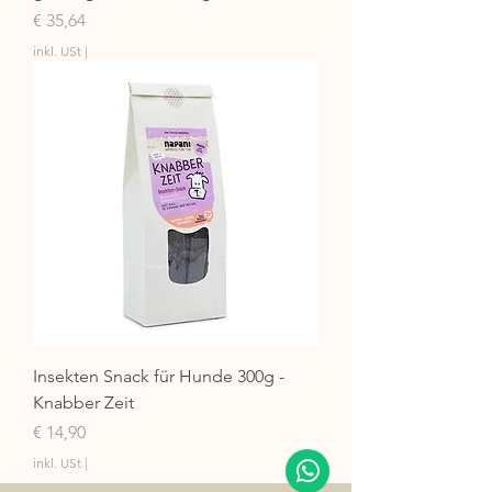
Preis
€ 35,64
inkl. USt
|
Insekten Snack für Hunde 300g -
Knabber Zeit
Preis
€ 14,90
inkl. USt
|