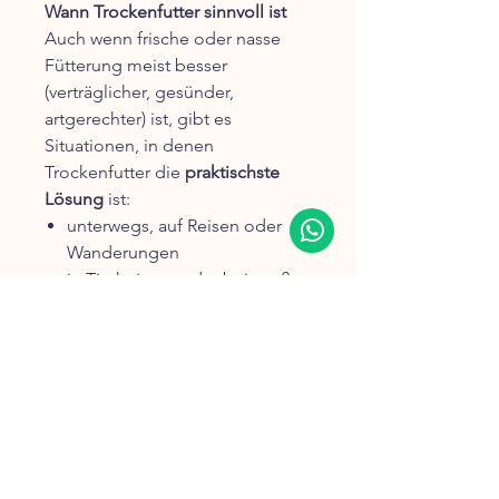
Wann Trockenfutter sinnvoll ist
Auch wenn frische oder nasse
Fütterung meist besser
(verträglicher, gesünder,
artgerechter) ist, gibt es
Situationen, in denen
Trockenfutter die
praktischste
Lösung
ist:
unterwegs, auf Reisen oder
Wanderungen
in Tierheimen oder bei großen
Hunden aus finanziellen
Gründen
als Ergänzung zur
Hauptfütterung
für Hunde, die kein Nassfutter
akzeptieren oder vertragen
👉 Wichtig ist nicht nur die
Futterart allein – sondern die