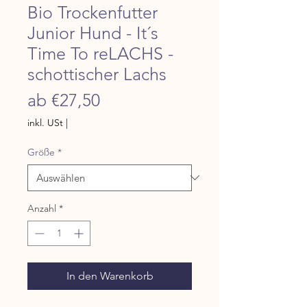
Bio Trockenfutter
Junior Hund - It´s
Time To reLACHS -
schottischer Lachs
Sale-Preis
ab
€27,50
inkl. USt
|
Größe
*
Anzahl
*
In den Warenkorb