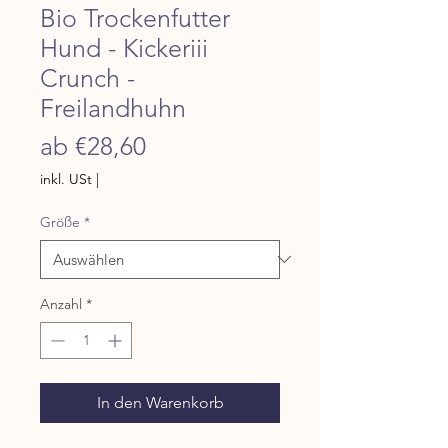
Bio Trockenfutter
Hund - Kickeriii
Crunch -
Freilandhuhn
Sale-Preis
ab
€28,60
inkl. USt
|
Größe
*
Anzahl
*
In den Warenkorb