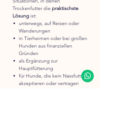
Situationen, in denen
Trockenfutter die
praktischste
Lösung
ist:
unterwegs, auf Reisen oder
Wanderungen
in Tierheimen oder bei großen
Hunden aus finanziellen
Gründen
als Ergänzung zur
Hauptfütterung
für Hunde, die kein Nassfutter
akzeptieren oder vertragen
👉 Wichtig ist nicht nur die
Futterart allein – sondern die
Qualität der Zutaten
.
Zusammensetzung & Analytische
Bestandteile