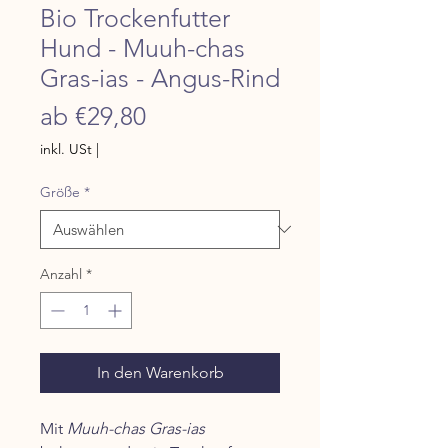
Bio Trockenfutter
Hund - Muuh-chas
Gras-ias - Angus-Rind
Sale-Preis
ab
€29,80
inkl. USt
|
Größe
*
Anzahl
*
In den Warenkorb
Mit
Muuh-chas Gras-ias