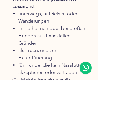
Lösung
ist:
unterwegs, auf Reisen oder
Wanderungen
in Tierheimen oder bei großen
Hunden aus finanziellen
Gründen
als Ergänzung zur
Hauptfütterung
für Hunde, die kein Nassfutter
akzeptieren oder vertragen
👉 Wichtig ist nicht nur die
Futterart allein – sondern die
Qualität der Zutaten
.
Zusammensetzung & Analytische
Bestandteile
frisch zubereitetes
35
%